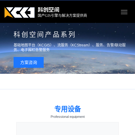
科创空间
Toggl
国产GIS引擎与解决方案提供商
navig
科创空间产品系列
基础地图平台（KCGIS）、流服务（KCStream）、服务、告警/联动服
务、电子围栏告警服务
方案咨询
专用设备
Professional equipment