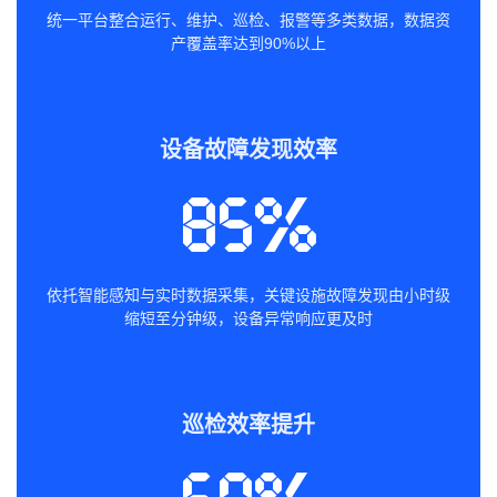
统一平台整合运行、维护、巡检、报警等多类数据，数据资
产覆盖率达到90%以上
设备故障发现效率
85%
依托智能感知与实时数据采集，关键设施故障发现由小时级
缩短至分钟级，设备异常响应更及时
巡检效率提升