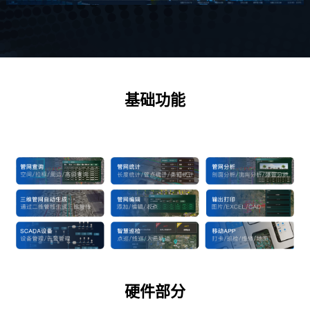
基础功能
硬件部分