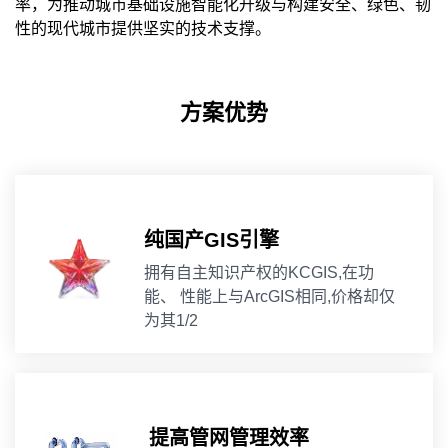
率，为推动城市基础设施智能化升级与构建安全、绿色、韧
性的现代城市提供坚实的技术支撑。
方案优势
纯国产GIS引擎
拥有自主知识产权的KCGIS,在功
能、 性能上与ArcGIS相同,价格却仅
为其1/2
提高管网管理效率