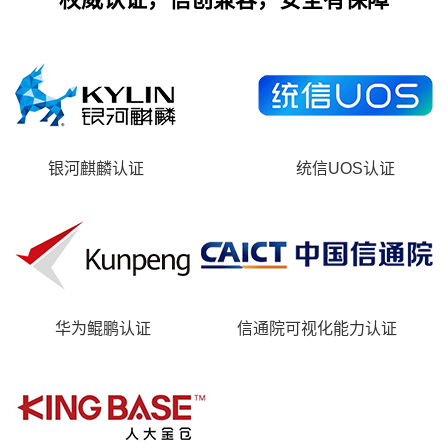
银河麒麟认证
统信UOS认证
华为鲲鹏认证
信通院可视化能力认证