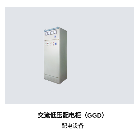
交流低压配电柜（GGD）
配电设备