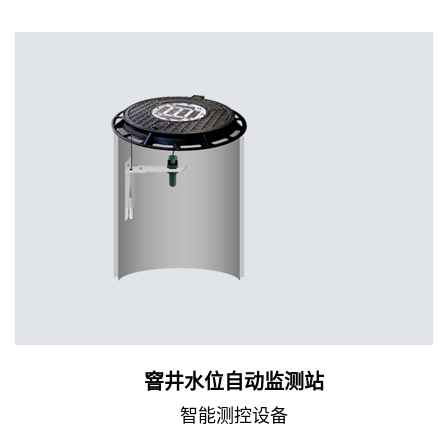
窨井水位自动监测站
智能测控设备