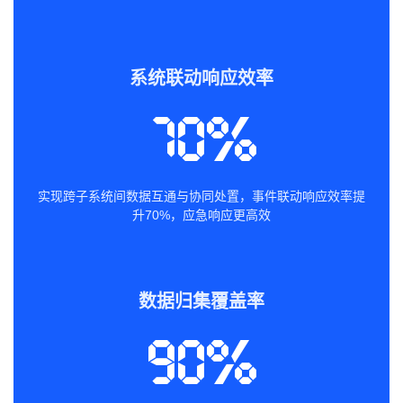
系统联动响应效率
70%
实现跨子系统间数据互通与协同处置，事件联动响应效率提
升70%，应急响应更高效
数据归集覆盖率
90%