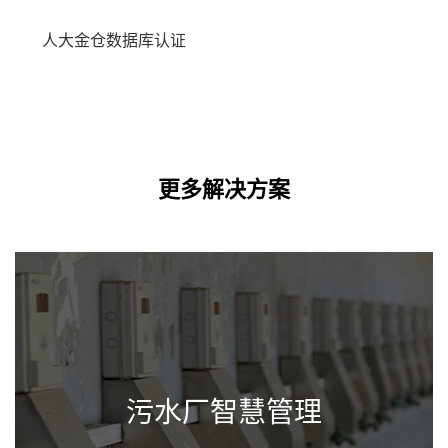
人大金仓数据库认证
更多解决方案
污水厂智慧管理