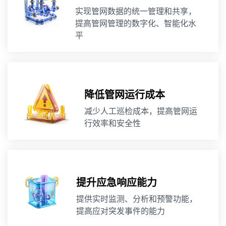
实现管网数据的统一管理和共享，
提高管网管理的数字化、智能化水
平
降低管网运行成本
减少人工巡检成本，提高管网运
行效率和安全性
提升应急响应能力
提供实时监测、分析和预警功能，
提高应对突发事件的能力