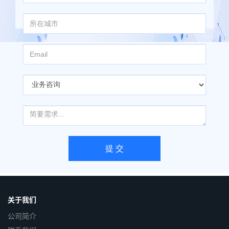
关于我们
公司简介